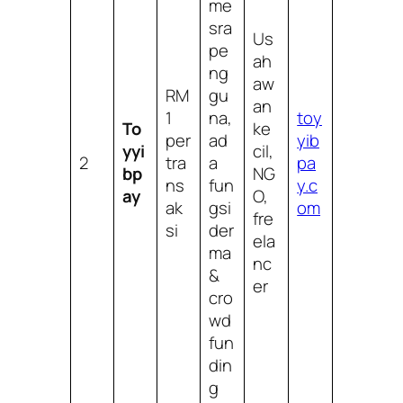
me
sra
Us
pe
ah
ng
aw
RM
gu
an
1
na,
toy
To
ke
per
ad
yib
yyi
cil,
2
tra
a
pa
bp
NG
ns
fun
y.c
ay
O,
ak
gsi
om
fre
si
der
ela
ma
nc
&
er
cro
wd
fun
din
g