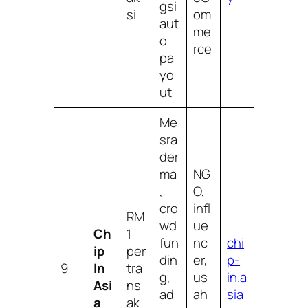
gsi
si
om
aut
me
o
rce
pa
yo
ut
Me
sra
der
ma
NG
,
O,
cro
infl
RM
wd
ue
Ch
1
fun
nc
chi
ip
per
din
er,
p-
9
In
tra
g,
us
in.a
Asi
ns
ad
ah
sia
a
ak