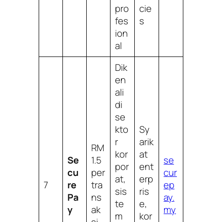
pro
cie
fes
s
ion
al
Dik
en
ali
di
se
kto
Sy
r
arik
RM
kor
at
Se
1.5
se
por
ent
cu
per
cur
at,
erp
7
re
tra
ep
sis
ris
Pa
ns
ay.
te
e,
y
ak
my
m
kor