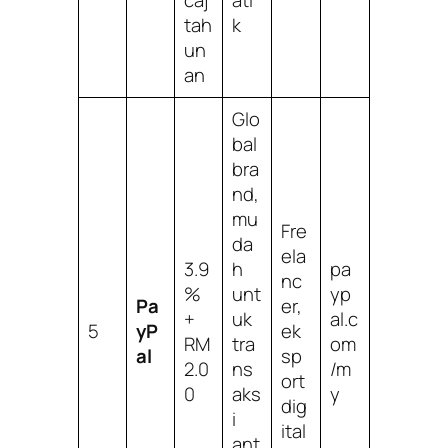
caj
ati
tah
k
un
an
Glo
bal
bra
nd,
mu
Fre
da
ela
3.9
h
pa
nc
%
unt
yp
Pa
er,
+
uk
al.c
5
yP
ek
RM
tra
om
al
sp
2.0
ns
/m
ort
0
aks
y
dig
i
ital
ant