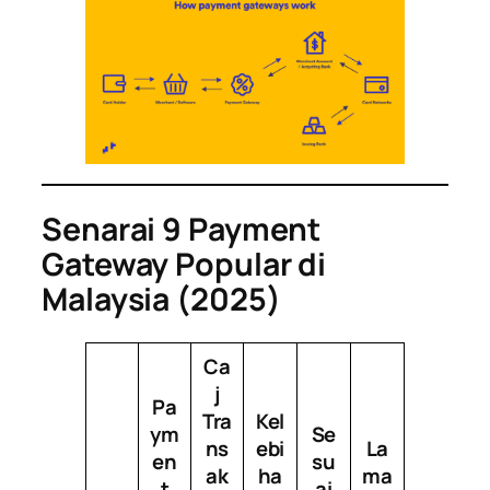
Senarai 9 Payment
Gateway Popular di
Malaysia (2025)
Ca
j
Pa
Tra
Kel
ym
Se
ns
ebi
La
en
su
ak
ha
ma
t
ai