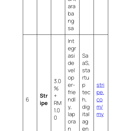
ara
ba
ng
sa
Int
egr
asi
Sa
de
aS,
vel
sta
op
rtu
3.0
er-
p
stri
%
frie
tec
pe.
Str
+
6
ndl
h,
co
ipe
RM
y,
dig
m/
1.0
lap
ital
my
0
ora
ag
n
en