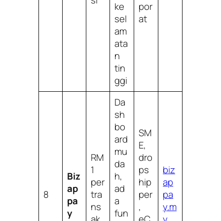
si
ke
por
sel
at
am
ata
n
tin
ggi
Da
sh
bo
SM
ard
E,
mu
RM
dro
da
1
ps
biz
Biz
h,
per
hip
ap
ap
ad
8
tra
per
pa
pa
a
ns
,
y.m
y
fun
ak
eC
y