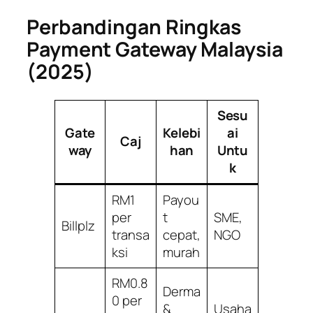
Perbandingan Ringkas
Payment Gateway Malaysia
(2025)
Sesu
Gate
Kelebi
ai
Caj
way
han
Untu
k
RM1
Payou
per
t
SME,
Billplz
transa
cepat,
NGO
ksi
murah
RM0.8
Derma
0 per
&
Usaha