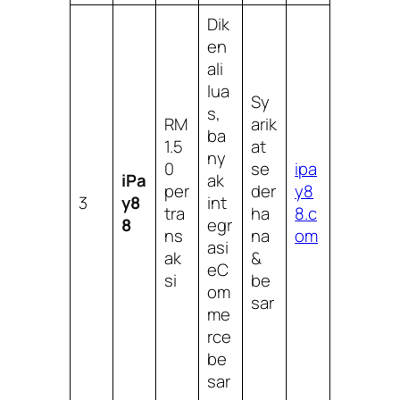
Dik
en
ali
lua
Sy
s,
RM
arik
ba
1.5
at
ny
0
se
ipa
iPa
ak
per
der
y8
3
y8
int
tra
ha
8.c
8
egr
ns
na
om
asi
ak
&
eC
si
be
om
sar
me
rce
be
sar