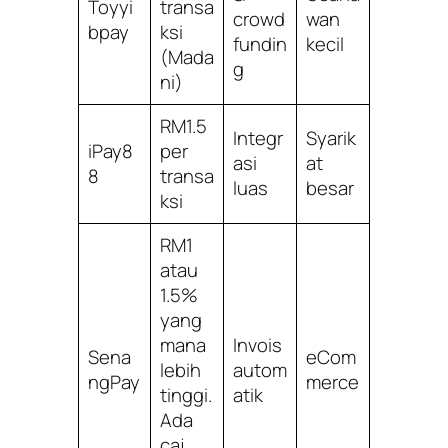
Toyyi
transa
crowd
wan
bpay
ksi
fundin
kecil
(Mada
g
ni)
RM1.5
Integr
Syarik
iPay8
per
asi
at
8
transa
luas
besar
ksi
RM1
atau
1.5%
yang
mana
Invois
Sena
eCom
lebih
autom
ngPay
merce
tinggi.
atik
Ada
caj