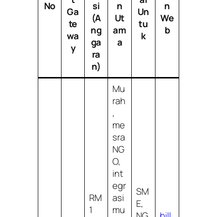
No
si
n
n
Ga
Un
(A
Ut
We
te
tu
ng
am
b
wa
k
ga
a
y
ra
n)
Mu
rah
,
me
sra
NG
O,
int
egr
SM
RM
asi
E,
1
mu
NG
bill