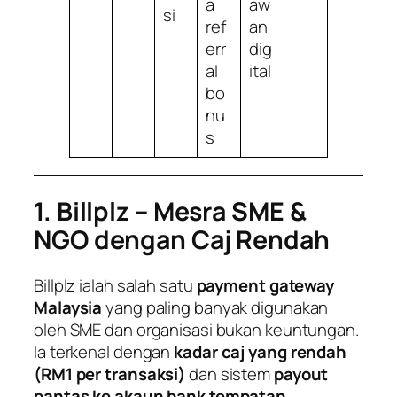
a
aw
si
ref
an
err
dig
al
ital
bo
nu
s
1. Billplz – Mesra SME &
NGO dengan Caj Rendah
Billplz ialah salah satu
payment gateway
Malaysia
yang paling banyak digunakan
oleh SME dan organisasi bukan keuntungan.
Ia terkenal dengan
kadar caj yang rendah
(RM1 per transaksi)
dan sistem
payout
pantas ke akaun bank tempatan
.