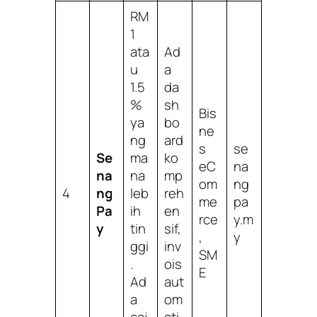
RM
1
ata
Ad
u
a
1.5
da
%
sh
Bis
ya
bo
ne
ng
ard
s
se
Se
ma
ko
eC
na
na
na
mp
om
ng
4
ng
leb
reh
me
pa
Pa
ih
en
rce
y.m
y
tin
sif,
,
y
ggi
inv
SM
.
ois
E
Ad
aut
a
om