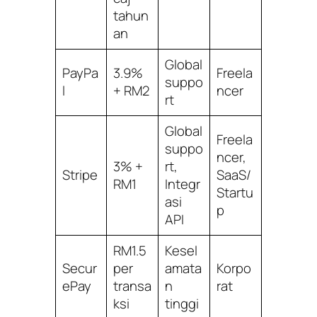
tahun
an
Global
PayPa
3.9%
Freela
suppo
l
+ RM2
ncer
rt
Global
Freela
suppo
ncer,
3% +
rt,
Stripe
SaaS/
RM1
Integr
Startu
asi
p
API
RM1.5
Kesel
Secur
per
amata
Korpo
ePay
transa
n
rat
ksi
tinggi