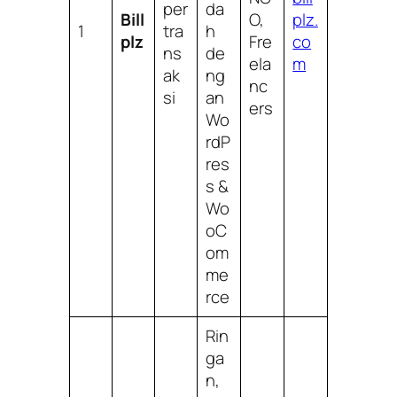
per
da
Bill
O,
plz.
1
tra
h
plz
Fre
co
ns
de
ela
m
ak
ng
nc
si
an
ers
Wo
rdP
res
s &
Wo
oC
om
me
rce
Rin
ga
n,