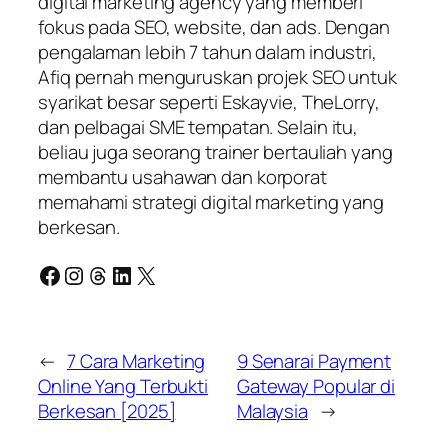
digital marketing agency yang memberi
fokus pada SEO, website, dan ads. Dengan
pengalaman lebih 7 tahun dalam industri,
Afiq pernah menguruskan projek SEO untuk
syarikat besar seperti Eskayvie, TheLorry,
dan pelbagai SME tempatan. Selain itu,
beliau juga seorang trainer bertauliah yang
membantu usahawan dan korporat
memahami strategi digital marketing yang
berkesan.
Facebook
Instagram
Threads
LinkedIn
X
←
7 Cara Marketing
9 Senarai Payment
Online Yang Terbukti
Gateway Popular di
Berkesan [2025]
Malaysia
→