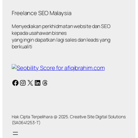
Freelance SEO Malaysia
Menyediakan perkhidmatan website dan SEO
kepada usahawan bisnes
yang ingin dapatkan lagi sales dan leads yang
berkualiti
Facebook
Instagram
X
LinkedIn
Threads
Hak Cipta Terpelihara @ 2025. Creative Site Digital Solutions
(SA0641253-T)