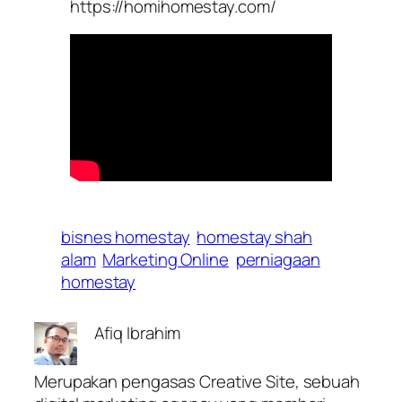
https://homihomestay.com/
bisnes homestay
homestay shah
alam
Marketing Online
perniagaan
homestay
Afiq Ibrahim
Merupakan pengasas Creative Site, sebuah