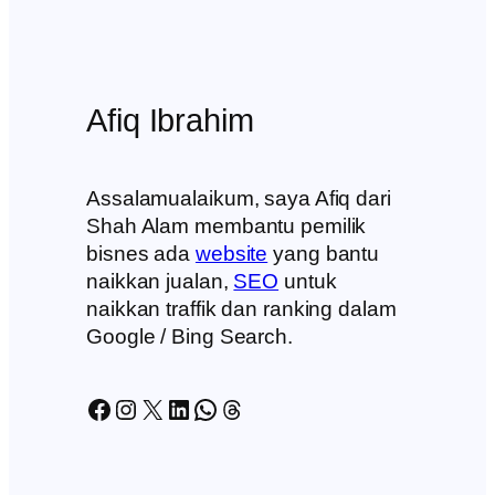
Afiq Ibrahim
Assalamualaikum, saya Afiq dari
Shah Alam membantu pemilik
bisnes ada
website
yang bantu
naikkan jualan,
SEO
untuk
naikkan traffik dan ranking dalam
Google / Bing Search.
Facebook
Instagram
X
LinkedIn
WhatsApp
Threads