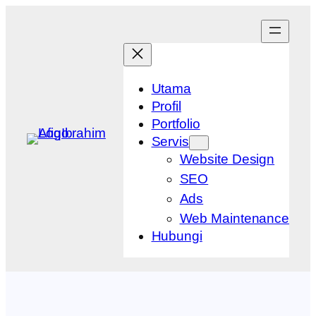
Skip
to
content
Utama
Profil
Portfolio
Servis
Website Design
SEO
Ads
Web Maintenance
Hubungi