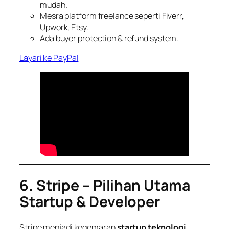
mudah.
Mesra platform freelance seperti Fiverr,
Upwork, Etsy.
Ada buyer protection & refund system.
Layari ke PayPal
6. Stripe – Pilihan Utama
Startup & Developer
Stripe menjadi kegemaran
startup teknologi