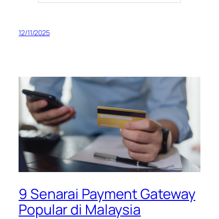
12/11/2025
9 Senarai Payment Gateway
Popular di Malaysia