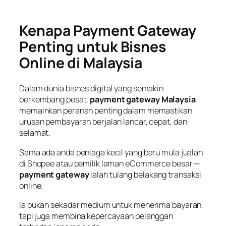
Kenapa Payment Gateway
Penting untuk Bisnes
Online di Malaysia
Dalam dunia bisnes digital yang semakin
berkembang pesat,
payment gateway Malaysia
memainkan peranan penting dalam memastikan
urusan pembayaran berjalan lancar, cepat, dan
selamat.
Sama ada anda peniaga kecil yang baru mula jualan
di Shopee atau pemilik laman eCommerce besar —
payment gateway
ialah tulang belakang transaksi
online.
Ia bukan sekadar medium untuk menerima bayaran,
tapi juga membina kepercayaan pelanggan