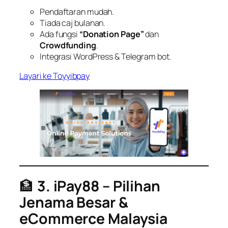
Pendaftaran mudah.
Tiada caj bulanan.
Ada fungsi
“Donation Page”
dan
Crowdfunding
.
Integrasi WordPress & Telegram bot.
Layari ke Toyyibpay
🏦
3. iPay88 – Pilihan
Jenama Besar &
eCommerce Malaysia