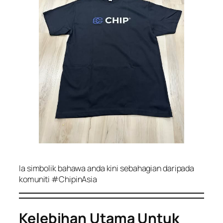
Ia simbolik bahawa anda kini sebahagian daripada
komuniti #ChipinAsia
Kelebihan Utama Untuk