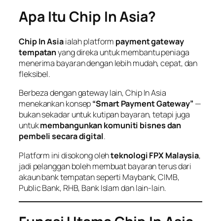
Apa Itu Chip In Asia?
Chip In Asia
ialah platform
payment gateway
tempatan
yang direka untuk membantu peniaga
menerima bayaran dengan lebih mudah, cepat, dan
fleksibel.
Berbeza dengan gateway lain, Chip In Asia
menekankan konsep
“Smart Payment Gateway”
—
bukan sekadar untuk kutipan bayaran, tetapi juga
untuk
membangunkan komuniti bisnes dan
pembeli secara digital
.
Platform ini disokong oleh
teknologi FPX Malaysia
,
jadi pelanggan boleh membuat bayaran terus dari
akaun bank tempatan seperti Maybank, CIMB,
Public Bank, RHB, Bank Islam dan lain-lain.