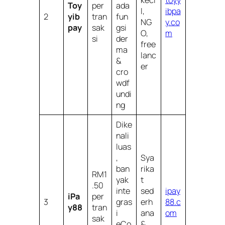
keci
toyy
Toy
per
ada
l,
ibpa
2
yib
tran
fun
NG
y.co
pay
sak
gsi
O,
m
si
der
free
ma
lanc
&
er
cro
wdf
undi
ng
Dike
nali
luas
,
Sya
ban
rika
RM1
yak
t
.50
inte
sed
ipay
iPa
per
3
gras
erh
88.c
y88
tran
i
ana
om
sak
eCo
&