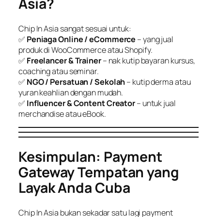
Asia?
Chip In Asia sangat sesuai untuk:
✅
Peniaga Online / eCommerce
– yang jual
produk di WooCommerce atau Shopify.
✅
Freelancer & Trainer
– nak kutip bayaran kursus,
coaching atau seminar.
✅
NGO / Persatuan / Sekolah
– kutip derma atau
yuran keahlian dengan mudah.
✅
Influencer & Content Creator
– untuk jual
merchandise atau eBook.
Kesimpulan: Payment
Gateway Tempatan yang
Layak Anda Cuba
Chip In Asia bukan sekadar satu lagi payment