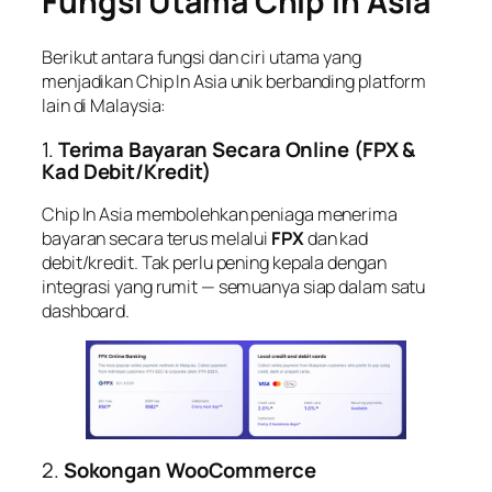
Fungsi Utama Chip In Asia
Berikut antara fungsi dan ciri utama yang
menjadikan Chip In Asia unik berbanding platform
lain di Malaysia:
1.
Terima Bayaran Secara Online (FPX &
Kad Debit/Kredit)
Chip In Asia membolehkan peniaga menerima
bayaran secara terus melalui
FPX
dan kad
debit/kredit. Tak perlu pening kepala dengan
integrasi yang rumit — semuanya siap dalam satu
dashboard.
2.
Sokongan WooCommerce