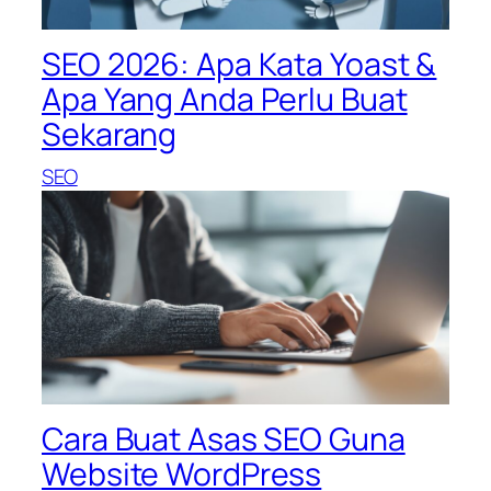
SEO 2026: Apa Kata Yoast &
Apa Yang Anda Perlu Buat
Sekarang
SEO
Cara Buat Asas SEO Guna
Website WordPress