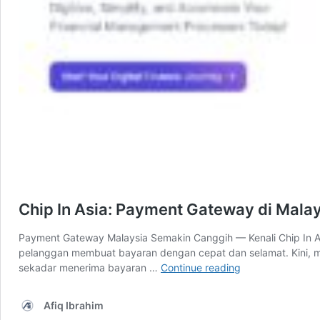
Chip In Asia: Payment Gateway di Mala
Payment Gateway Malaysia Semakin Canggih — Kenali Chip In A
pelanggan membuat bayaran dengan cepat dan selamat. Kini, m
Chip
sekadar menerima bayaran …
Continue reading
In
Asia:
Afiq Ibrahim
Payment