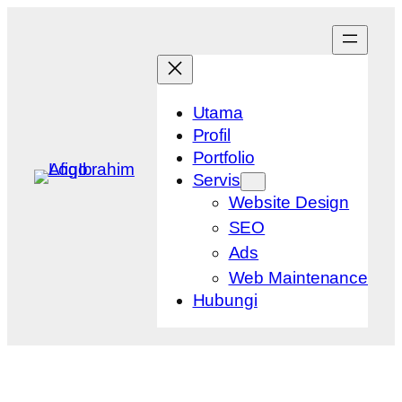
Skip
to
content
Utama
Profil
Portfolio
Servis
Website Design
SEO
Ads
Web Maintenance
Hubungi