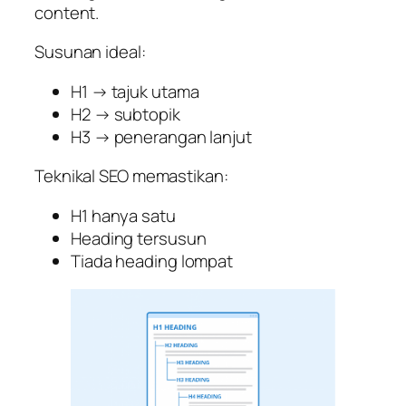
content.
Susunan ideal:
H1 → tajuk utama
H2 → subtopik
H3 → penerangan lanjut
Teknikal SEO memastikan:
H1 hanya satu
Heading tersusun
Tiada heading lompat