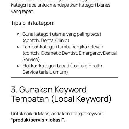
kategori apa untuk mendapatkan kategori bisnes
yang tepat.
Tips pilih kategori:
Guna kategori utama yang paling tepat
(contoh:
Dental Clinic
)
Tambah kategori tambahan jika relevan
(contoh:
Cosmetic Dentist, Emergency Dental
Service
)
Elakkan kategori broad (contoh:
Health
Service
terlalu umum)
3. Gunakan Keyword
Tempatan (Local Keyword)
Untuk naik di Maps, anda kena target keyword
“produk/servis + lokasi”
.