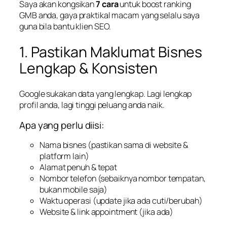
Saya akan kongsikan
7 cara
untuk boost ranking
GMB anda, gaya praktikal macam yang selalu saya
guna bila bantu klien SEO.
1. Pastikan Maklumat Bisnes
Lengkap & Konsisten
Google sukakan data yang lengkap. Lagi lengkap
profil anda, lagi tinggi peluang anda naik.
Apa yang perlu diisi:
Nama bisnes (pastikan sama di website &
platform lain)
Alamat penuh & tepat
Nombor telefon (sebaiknya nombor tempatan,
bukan mobile saja)
Waktu operasi (update jika ada cuti/berubah)
Website & link appointment (jika ada)