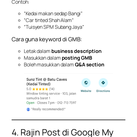
Contoh:
“Kedai makan sedap Bangi”
“Car tinted Shah Alam”
“Tuisyen SPM Subang Jaya”
Cara guna keyword di GMB:
Letak dalam
business description
Masukkan dalam
posting GMB
Boleh masukkan dalam
Q&A section
4. Rajin Post di Google My