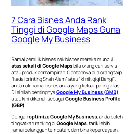
7 Cara Bisnes Anda Rank
Tinggi di Google Maps Guna
Google My Business
Ramai pemilik bisnes nak bisnes mereka muncul
atas sekali di Google Maps
bila orang cari servis
atau produk berhampiran. Contohnya bila orang taip
“kedai printing Shah Alam”
atau
“klinik gigi Bangi”
,
anda nak nama bisnes anda yang keluar paling atas.
Di sinilah pentingnya
Google My Business (GMB)
atau kini dikenali sebagai
Google Business Profile
(GBP)
.
Dengan
optimize Google My Business
, anda boleh
tingkatkan ranking di
Google Maps
, tarik lebih
ramai pelanggan tempatan, dan bina kepercayaan.