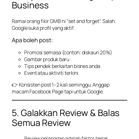
Business
Ramai orang fikir GMB ni “set and forget”. Salah.
Google suka profil yang aktif.
Apa boleh post:
Promosi semasa (contoh: diskaun 20%)
Gambar produk baru
Tips pendek berkaitan bisnes anda
Event atau aktiviti terkini
👉 Konsisten post 1–2 kali seminggu. Anggap
macam Facebook Page tapi untuk Google.
5. Galakkan Review & Balas
Semua Review
Review pelanggan adalah faktor besar