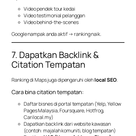
Video pendek tour kedai
Video testimonial pelanggan
Video behind-the-scenes
Google nampak anda aktif → ranking naik.
7. Dapatkan Backlink &
Citation Tempatan
Ranking di Maps juga dipengaruhi oleh
local SEO
.
Cara bina citation tempatan:
Daftar bisnes di portal tempatan (Yelp, Yellow
Pages Malaysia, Foursquare, Hotfrog,
Carilocal.my)
Dapatkan backlink dari website kawasan
(contoh: majalah komuniti, blog tempatan)