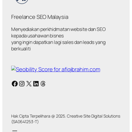
Freelance SEO Malaysia
Menyediakan perkhidmatan website dan SEO
kepada usahawan bisnes
yang ingin dapatkan lagi sales dan leads yang
berkualiti
Facebook
Instagram
X
LinkedIn
Threads
Hak Cipta Terpelihara @ 2025. Creative Site Digital Solutions
(SA0641253-T)