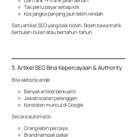
Dah rank → trafik jalan sendiri
Tak perlu bayar setiap klik
Kos jangka panjang jauh lebih rendah
Satu artikel SEO yang baik boleh: Boleh bawa trafik
berbulan-bulan atau bertahun-tahun.
3. Artikel SEO Bina Kepercayaan & Authority
Bila website anda:
Banyak artikel berkualiti
Jawab soalan pelanggan
Konsisten muncul di Google
Secara automatik:
Orang lebih percaya
Brand nampak pakar