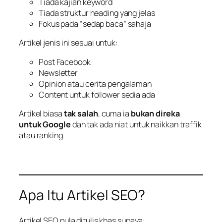
Tiada kajian keyword
Tiada struktur heading yang jelas
Fokus pada “sedap baca” sahaja
Artikel jenis ini sesuai untuk:
Post Facebook
Newsletter
Opinion atau cerita pengalaman
Content untuk follower sedia ada
Artikel biasa
tak salah
, cuma ia
bukan direka
untuk Google
dan tak ada niat untuk naikkan traffik
atau ranking.
Apa Itu Artikel SEO?
Artikel SEO pula ditulis khas supaya: