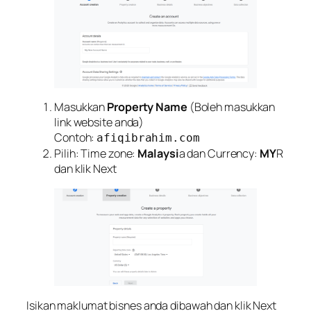
Masukkan
Property Name
(Boleh masukkan
link website anda)
Contoh:
afiqibrahim.com
Pilih: Time zone:
Malaysi
a dan Currency:
MY
R
dan klik Next
Isikan maklumat bisnes anda dibawah dan klik Next