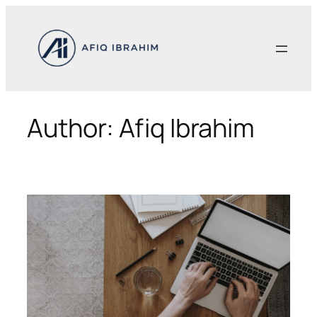
Skip
to
content
Author:
Afiq Ibrahim