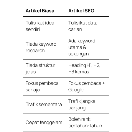
Artikel Biasa
Artikel SEO
Tulis ikut idea
Tulis ikut data
sendiri
carian
Ada keyword
Tiada keyword
utama &
research
sokongan
Tiada struktur
Heading H1, H2,
jelas
H3 kemas
Fokus pembaca
Fokus pembaca +
sahaja
Google
Trafik jangka
Trafik sementara
panjang
Boleh rank
Cepat tenggelam
bertahun-tahun