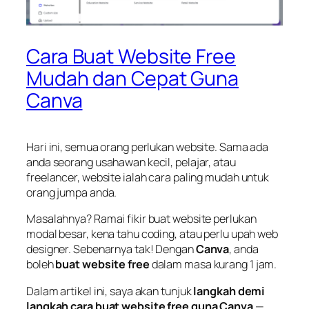
Cara Buat Website Free
Mudah dan Cepat Guna
Canva
Hari ini, semua orang perlukan website. Sama ada
anda seorang usahawan kecil, pelajar, atau
freelancer, website ialah cara paling mudah untuk
orang jumpa anda.
Masalahnya? Ramai fikir buat website perlukan
modal besar, kena tahu coding, atau perlu upah web
designer. Sebenarnya tak! Dengan
Canva
, anda
boleh
buat website free
dalam masa kurang 1 jam.
Dalam artikel ini, saya akan tunjuk
langkah demi
langkah cara buat website free guna Canva
— ,