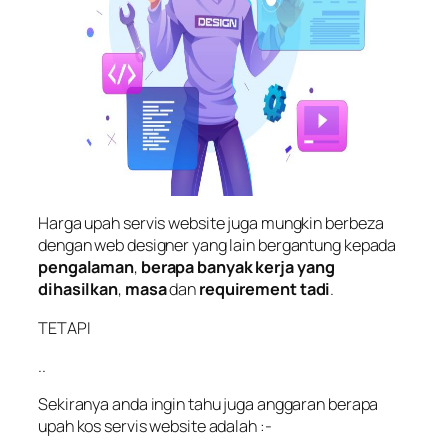
Harga upah servis website juga mungkin berbeza
dengan web designer yang lain bergantung kepada
pengalaman
,
berapa banyak kerja yang
dihasilkan
,
masa
dan
requirement tadi
.
TETAPI
..
Sekiranya anda ingin tahu juga anggaran berapa
upah kos servis website adalah :-