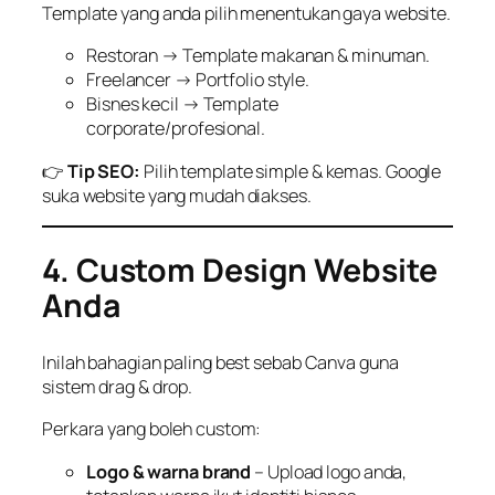
Template yang anda pilih menentukan gaya website.
Restoran → Template makanan & minuman.
Freelancer → Portfolio style.
Bisnes kecil → Template
corporate/profesional.
👉
Tip SEO:
Pilih template simple & kemas. Google
suka website yang mudah diakses.
4. Custom Design Website
Anda
Inilah bahagian paling best sebab Canva guna
sistem drag & drop.
Perkara yang boleh custom:
Logo & warna brand
– Upload logo anda,