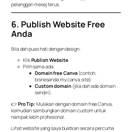
pelanggan mesej terus.
6. Publish Website Free
Anda
Bila dah puas hati dengan design:
Klik
Publish Website
.
Pilih sama ada:
Domain free Canva
(contoh:
bisnesanda.my.canva.site).
Custom domain
(jika dah ada domain
sendiri).
👉
Pro Tip:
Mulakan dengan domain free Canva,
kemudian sambungkan domain custom untuk
nampak lebih profesional.
Lihat website yang saya buatkan secara percuma