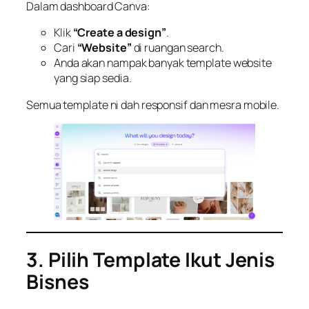
Dalam dashboard Canva:
Klik
“Create a design”
.
Cari
“Website”
di ruangan search.
Anda akan nampak banyak template website
yang siap sedia.
Semua template ni dah responsif dan mesra mobile.
3. Pilih Template Ikut Jenis
Bisnes