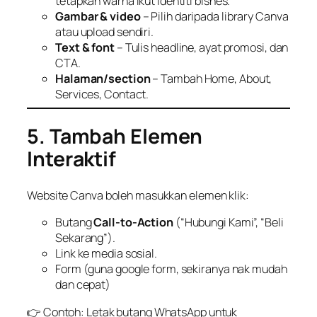
tetapkan warna ikut identiti bisnes.
Gambar & video
– Pilih daripada library Canva
atau upload sendiri.
Text & font
– Tulis headline, ayat promosi, dan
CTA.
Halaman/section
– Tambah Home, About,
Services, Contact.
5. Tambah Elemen
Interaktif
Website Canva boleh masukkan elemen klik:
Butang
Call-to-Action
(“Hubungi Kami”, “Beli
Sekarang”).
Link ke media sosial.
Form (guna google form, sekiranya nak mudah
dan cepat)
👉 Contoh: Letak butang WhatsApp untuk