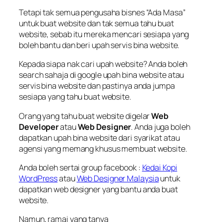
Tetapi tak semua pengusaha bisnes “Ada Masa”
untuk buat website dan tak semua tahu buat
website, sebab itu mereka mencari sesiapa yang
boleh bantu dan beri upah servis bina website.
Kepada siapa nak cari upah website? Anda boleh
search sahaja di google upah bina website atau
servis bina website dan pastinya anda jumpa
sesiapa yang tahu buat website.
Orang yang tahu buat website digelar
Web
Developer
atau
Web Designer
. Anda juga boleh
dapatkan upah bina website dari syarikat atau
agensi yang memang khusus membuat website.
Anda boleh sertai group facebook :
Kedai Kopi
WordPress
atau
Web Designer Malaysia
untuk
dapatkan web designer yang bantu anda buat
website.
Namun, ramai yang tanya