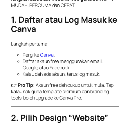
MUDAH, PERCUMA dan CEPAT
1. Daftar atau Log Masuk ke
Canva
Langkah pertama:
Pergi ke
Canva
.
Daftar akaun free menggunakan email,
Google, atau Facebook.
Kalau dah ada akaun, terus log masuk.
👉
Pro Tip:
Akaun free dah cukup untuk mula. Tapi
kalau nak guna template premium dan branding
tools, boleh upgrade ke Canva Pro.
2. Pilih Design “Website”