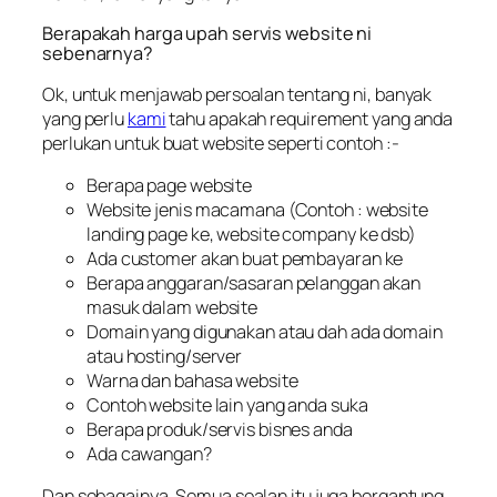
Berapakah harga upah servis website ni
sebenarnya?
Ok, untuk menjawab persoalan tentang ni, banyak
yang perlu
kami
tahu apakah requirement yang anda
perlukan untuk buat website seperti contoh :-
Berapa page website
Website jenis macamana (Contoh : website
landing page ke, website company ke dsb)
Ada customer akan buat pembayaran ke
Berapa anggaran/sasaran pelanggan akan
masuk dalam website
Domain yang digunakan atau dah ada domain
atau hosting/server
Warna dan bahasa website
Contoh website lain yang anda suka
Berapa produk/servis bisnes anda
Ada cawangan?
Dan sebagainya. Semua soalan itu juga bergantung