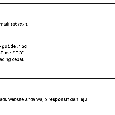
atif (
alt text
).
-guide.jpg
n-Page SEO”
ading cepat.
Jadi, website anda wajib
responsif dan laju
.