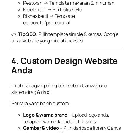
Restoran → Template makanan & minuman.
Freelancer → Portfolio style.
Bisnes kecil → Template
corporate/profesional.
👉
Tip SEO:
Pilih template simple & kemas. Google
suka website yang mudah diakses.
4. Custom Design Website
Anda
Inilah bahagian paling best sebab Canva guna
sistem drag & drop.
Perkara yang boleh custom:
Logo & warna brand
– Upload logo anda,
tetapkan warna ikut identiti bisnes.
Gambar & video
– Pilih daripada library Canva