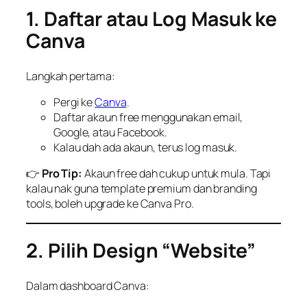
1. Daftar atau Log Masuk ke
Canva
Langkah pertama:
Pergi ke
Canva
.
Daftar akaun free menggunakan email,
Google, atau Facebook.
Kalau dah ada akaun, terus log masuk.
👉
Pro Tip:
Akaun free dah cukup untuk mula. Tapi
kalau nak guna template premium dan branding
tools, boleh upgrade ke Canva Pro.
2. Pilih Design “Website”
Dalam dashboard Canva: