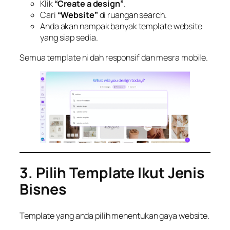
Klik
“Create a design”
.
Cari
“Website”
di ruangan search.
Anda akan nampak banyak template website
yang siap sedia.
Semua template ni dah responsif dan mesra mobile.
3. Pilih Template Ikut Jenis
Bisnes
Template yang anda pilih menentukan gaya website.