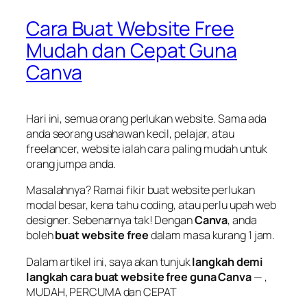
Cara Buat Website Free
Mudah dan Cepat Guna
Canva
Hari ini, semua orang perlukan website. Sama ada
anda seorang usahawan kecil, pelajar, atau
freelancer, website ialah cara paling mudah untuk
orang jumpa anda.
Masalahnya? Ramai fikir buat website perlukan
modal besar, kena tahu coding, atau perlu upah web
designer. Sebenarnya tak! Dengan
Canva
, anda
boleh
buat website free
dalam masa kurang 1 jam.
Dalam artikel ini, saya akan tunjuk
langkah demi
langkah cara buat website free guna Canva
— ,
MUDAH, PERCUMA dan CEPAT