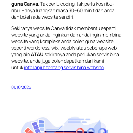
guna Canva
. Tak perlu coding, tak perlu kos ribu-
ribu. Hanya luangkan masa 30–60 minit dan anda
dah boleh ada website sendiri.
Sekiranya website Canva tidak membantu seperti
website yang anda inginkan dan anda ingin membina
website yang kompleks anda boleh guna website
seperti wordpress, wix, weebly atau beberapa web
yang lain
ATAU
sekiranya anda perlukan servis bina
website, anda juga boleh dapatkan dari kami
untuk
info lanjut tentang servis bina website
.
01/10/2025