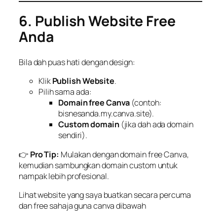
6. Publish Website Free
Anda
Bila dah puas hati dengan design:
Klik
Publish Website
.
Pilih sama ada:
Domain free Canva
(contoh:
bisnesanda.my.canva.site).
Custom domain
(jika dah ada domain
sendiri).
👉
Pro Tip:
Mulakan dengan domain free Canva,
kemudian sambungkan domain custom untuk
nampak lebih profesional.
Lihat website yang saya buatkan secara percuma
dan free sahaja guna canva dibawah