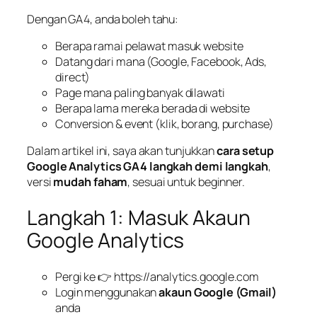
Dengan GA4, anda boleh tahu:
Berapa ramai pelawat masuk website
Datang dari mana (Google, Facebook, Ads,
direct)
Page mana paling banyak dilawati
Berapa lama mereka berada di website
Conversion & event (klik, borang, purchase)
Dalam artikel ini, saya akan tunjukkan
cara setup
Google Analytics GA4 langkah demi langkah
,
versi
mudah faham
, sesuai untuk beginner.
Langkah 1: Masuk Akaun
Google Analytics
Pergi ke 👉
https://analytics.google.com
Login menggunakan
akaun Google (Gmail)
anda