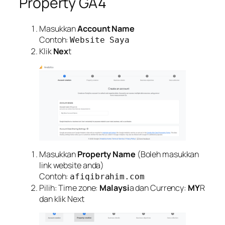
Property GA4
Masukkan
Account Name
Contoh:
Website Saya
Klik
Nex
t
Masukkan
Property Name
(Boleh masukkan
link website anda)
Contoh:
afiqibrahim.com
Pilih: Time zone:
Malaysi
a dan Currency:
MY
R
dan klik Next