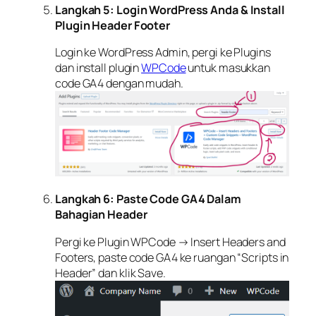
Langkah 5: Login WordPress Anda & Install
Plugin Header Footer
Login ke WordPress Admin, pergi ke Plugins
dan install plugin
WPCode
untuk masukkan
code GA4 dengan mudah.
Langkah 6: Paste Code GA4 Dalam
Bahagian Header
Pergi ke Plugin WPCode → Insert Headers and
Footers, paste code GA4 ke ruangan “Scripts in
Header” dan klik Save.