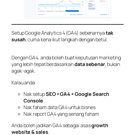
Setup Google Analytics 4 (GA4) sebenarnya
tak
susah
, cuma kena ikut langkah dengan betul.
Dengan GA4, anda boleh buat keputusan marketing
yang lebih tepat berdasarkan
data sebenar
, bukan
agak-agak.
Kalau anda:
Nak setup
SEO + GA4 + Google Search
Console
Nak faham data GA4 untuk bisnes
Nak report GA4 yang senang faham
Anda boleh jadikan GA4 sebagai asas
growth
website & sales
.