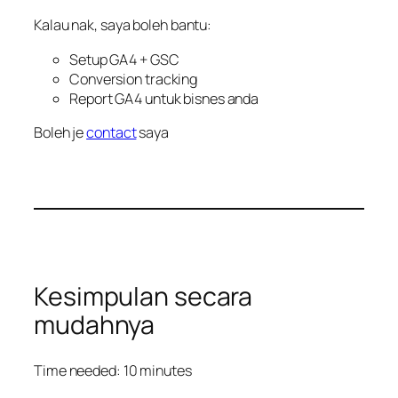
Kalau nak, saya boleh bantu:
Setup GA4 + GSC
Conversion tracking
Report GA4 untuk bisnes anda
Boleh je
contact
saya
Kesimpulan secara
mudahnya
Time needed:
10 minutes