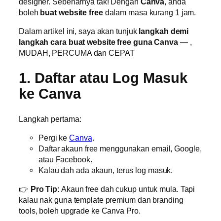
designer. Sebenarnya tak! Dengan
Canva
, anda
boleh
buat website free
dalam masa kurang 1 jam.
Dalam artikel ini, saya akan tunjuk
langkah demi
langkah cara buat website free guna Canva
— ,
MUDAH, PERCUMA dan CEPAT
1. Daftar atau Log Masuk
ke Canva
Langkah pertama:
Pergi ke
Canva
.
Daftar akaun free menggunakan email, Google,
atau Facebook.
Kalau dah ada akaun, terus log masuk.
👉
Pro Tip:
Akaun free dah cukup untuk mula. Tapi
kalau nak guna template premium dan branding
tools, boleh upgrade ke Canva Pro.