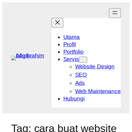
Skip
to
content
Utama
Profil
Portfolio
Servis
Website Design
SEO
Ads
Web Maintenance
Hubungi
Tag:
cara buat website