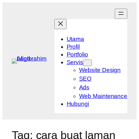
Skip
to
content
Utama
Profil
Portfolio
Servis
Website Design
SEO
Ads
Web Maintenance
Hubungi
Tag:
cara buat laman